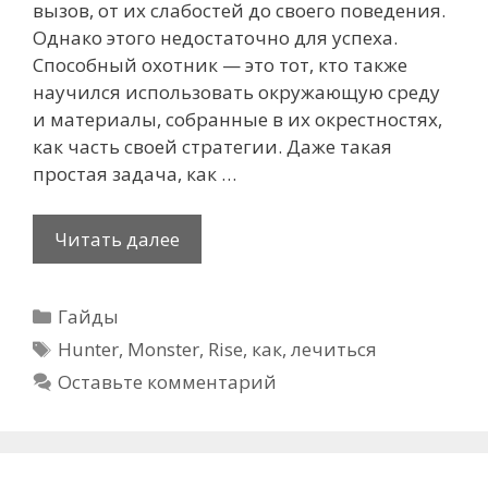
вызов, от их слабостей до своего поведения.
Однако этого недостаточно для успеха.
Способный охотник — это тот, кто также
научился использовать окружающую среду
и материалы, собранные в их окрестностях,
как часть своей стратегии. Даже такая
простая задача, как …
Как
Читать далее
лечиться
в
Рубрики
Гайды
Monster
Метки
Hunter
Hunter
,
Monster
,
Rise
,
как
,
лечиться
Rise
Оставьте комментарий