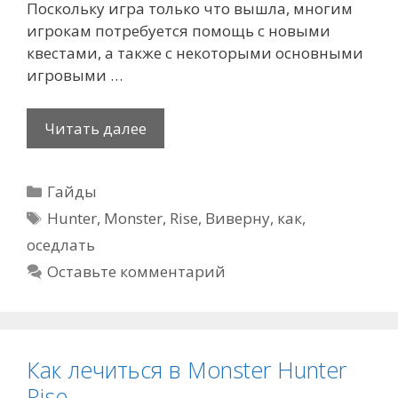
Поскольку игра только что вышла, многим
игрокам потребуется помощь с новыми
квестами, а также с некоторыми основными
игровыми …
Как
Читать далее
оседлать
Виверну
Рубрики
Гайды
в
Метки
Monster
Hunter
,
Monster
,
Rise
,
Виверну
,
как
,
Hunter
оседлать
Rise
Оставьте комментарий
Как лечиться в Monster Hunter
Rise