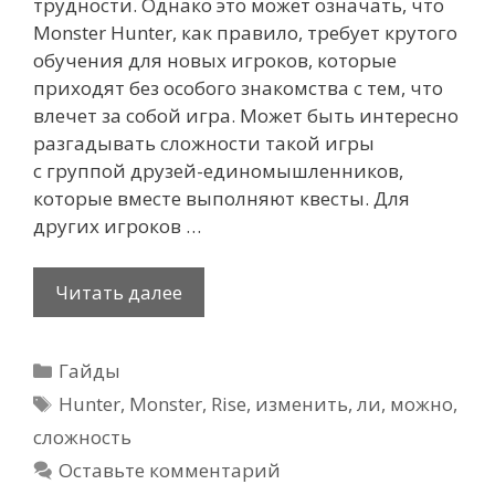
трудности. Однако это может означать, что
Monster Hunter, как правило, требует крутого
обучения для новых игроков, которые
приходят без особого знакомства с тем, что
влечет за собой игра. Может быть интересно
разгадывать сложности такой игры
с группой друзей-единомышленников,
которые вместе выполняют квесты. Для
других игроков …
Можно
Читать далее
ли
изменить
Рубрики
Гайды
сложность
Метки
в
Hunter
,
Monster
,
Rise
,
изменить
,
ли
,
можно
,
Monster
сложность
Hunter
Оставьте комментарий
Rise