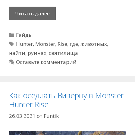
Где
Читать далее
найти
животных
Рубрики
Гайды
в
Метки
руинах
Hunter
,
Monster
,
Rise
,
где
,
животных
,
святилища
найти
,
руинах
,
святилища
в
Оставьте комментарий
Monster
Hunter
Rise
Как оседлать Виверну в Monster
Hunter Rise
26.03.2021
от
Funtik