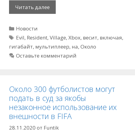
Resident
Читать далее
Evil
Village,
Рубрики
Новости
включая
Метки
мультиплеер,
Evil
,
Resident
,
Village
,
Xbox
,
весит
,
включая
,
весит
гигабайт
,
мультиплеер
,
на
,
Около
на
Оставьте комментарий
Xbox
около
50
гигабайт
Около 300 футболистов могут
подать в суд за якобы
незаконное использование их
внешности в FIFA
28.11.2020
от
Funtik