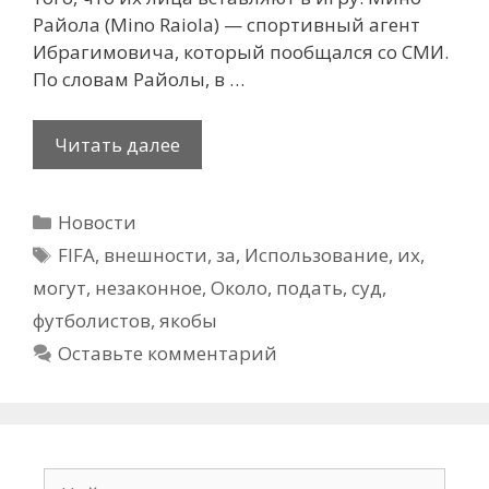
Райола (Mino Raiola) — спортивный агент
Ибрагимовича, который пообщался со СМИ.
По словам Райолы, в …
Около
Читать далее
300
футболистов
Рубрики
Новости
могут
Метки
подать
FIFA
,
внешности
,
за
,
Использование
,
их
,
в
могут
,
незаконное
,
Около
,
подать
,
суд
,
суд
футболистов
,
якобы
за
Оставьте комментарий
якобы
незаконное
использование
их
внешности
Поиск: