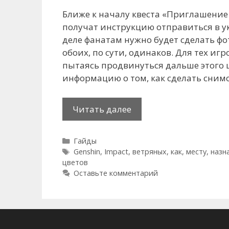
Ближе к началу квеста «Приглашение 
получат инструкцию отправиться в ук
деле фанатам нужно будет сделать фот
обоих, по сути, одинаков. Для тех игр
пытаясь продвинуться дальше этого 
информацию о том, как сделать сним
Как
Читать далее
подойти
к
Рубрики
Гайды
назначенному
Метки
Genshin
,
Impact
,
ветряных
,
как
,
месту
,
назн
месту
цветов
и
Оставьте комментарий
сделать
снимок
в
Genshin