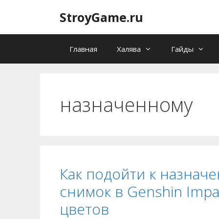
Перейти
StroyGame.ru
к
содержимому
Главная
Халява
Гайды
назначенному
Как подойти к назначе
снимок в Genshin Imp
цветов