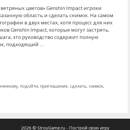
ветряных цветов» Genshin Impact игроки
азанную область и сделать снимок. На самом
ографии в двух местах, хотя процесс для них
оков Genshin Impact, которые могут застрять,
шага, это руководство содержит полную
ок, подходящий …
аченному
,
подойти
,
приглашение
,
сделать
,
снимок
,
2026 © StroyGame.ru - Построй свою игру