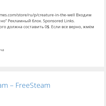
es.com/store/ru/p/creature-in-the-well Входим
о” Рекламный блок. Sponsored Links.
ого должна составить 0$. Если все верно, жмём
ача
eam – FreeSteam