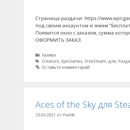
Страница раздачи: https://www.epicgam
под своим аккаунтом и жмем “Бесплатн
Появится окно с заказом, сумма котор
ОФОРМИТЬ ЗАКАЗ.
Рубрики
Халява
Метки
Creature
,
EpicGames
,
FreeSteam
,
для
,
Разд
Оставьте комментарий
Aces of the Sky для St
25.03.2021
от
Funtik