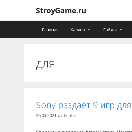
Перейти
StroyGame.ru
к
содержимому
Главная
Халява
Гайды
для
Sony раздаёт 9 игр для
26.03.2021
от
Funtik