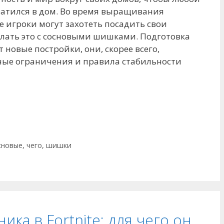
вратился в дом. Во время выращивания
е игроки могут захотеть посадить свои
елать это с сосновыми шишками. Подготовка
т новые постройки, они, скорее всего,
ные ограничения и правила стабильности
сновые
,
чего
,
шишки
ика в Fortnite: для чего он