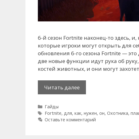
6-й сезон Fortnite наконец-то здесь, и
которые игроки могут открыть для 
обновления 6-го сезона Fortnite — эт
две новые функции идут рука об руку,
костей животных, и они могут захоте
Как
Читать далее
создать
плащ
Рубрики
Гайды
охотника
Метки
Fortnite
,
для
,
как
,
нужен
,
он
,
Охотника
,
пл
в
Оставьте комментарий
Fortnite:
для