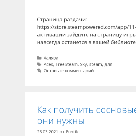
Страница раздачи:
https://store.steampowered.com/app/11
активации зайдите на страницу игры
навсегда останется в вашей библиотек
Рубрики
Халява
Метки
Aces
,
FreeSteam
,
Sky
,
steam
,
для
Оставьте комментарий
Как получить сосновые
они нужны
23.03.2021
от
Funtik