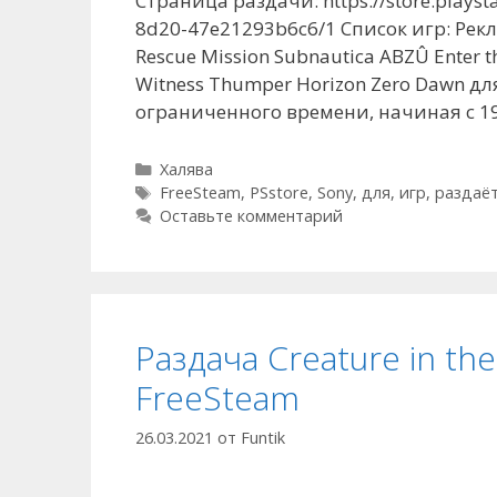
Страница раздачи: https://store.playst
8d20-47e21293b6c6/1 Список игр: Рекл
Rescue Mission Subnautica ABZÛ Enter th
Witness Thumper Horizon Zero Dawn дл
ограниченного времени, начиная с 19
Рубрики
Халява
Метки
FreeSteam
,
PSstore
,
Sony
,
для
,
игр
,
раздаё
Оставьте комментарий
Раздача Creature in th
FreeSteam
26.03.2021
от
Funtik