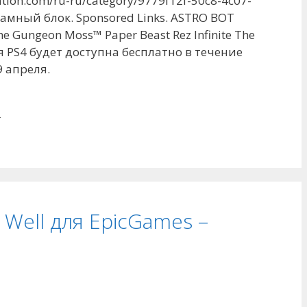
ation.com/ru-ru/category/9779f12f-50c8-4c07-
амный блок. Sponsored Links. ASTRO BOT
e Gungeon Moss™️ Paper Beast Rez Infinite The
я PS4 будет доступна бесплатно в течение
 апреля.
т
e Well для EpicGames –