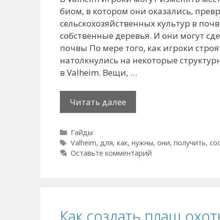
биом, в котором они оказались, пре
сельскохозяйственных культур в почв
собственные деревья. И они могут сд
почвы По мере того, как игроки строя
натолкнулись на некоторые структур
в Valheim. Вещи, …
Как
Читать далее
получить
сосновые
Рубрики
Гайды
шишки
Метки
Valheim
,
для
,
как
,
нужны
,
они
,
получить
,
со
в
Оставьте комментарий
Valheim:
для
чего
они
Как создать плащ охотн
нужны