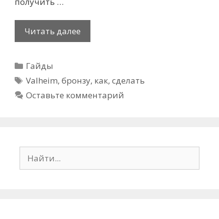
получить …
Как
Читать далее
сделать
бронзу
Рубрики
Гайды
в
Метки
Valheim
Valheim
,
бронзу
,
как
,
сделать
Оставьте комментарий
Поиск: