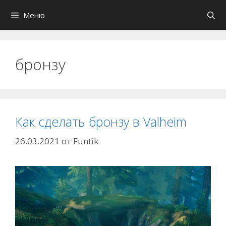
Перейти
Меню
к
содержимому
бронзу
Как сделать бронзу в Valheim
26.03.2021
от
Funtik